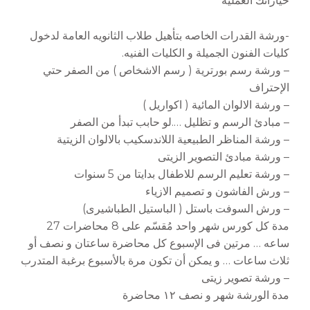
خياراتك العملية
-ورشة القدرات الخاصه بتأهيل طلاب الثانويه العامة لدخول
كليات الفنون الجميلة و الكليات الفنيه.
– ورشة رسم بورترية ( رسم الاشخاص ) من الصفر حتي
الإحتراف
– ورشة الالوان المائية ( اكواريل )
– مبادئ الرسم و تظليل ….لو حابب تبدأ من الصفر
– ورشة المناظر الطبيعية اللاندسكيب بالالوان الزيتية
– ورشة مبادئ التصوير الزيتى
– ورشة تعليم الرسم للاطفال بدايتا من 5 سنوات
– ورش الفاشون و تصميم الازياء
– ورش السوفت باستل ( الباستيل الطباشيرى)
مدة كل كورس شهر واحد مُقسّم على 8 محاضرات 27
ساعه … مرتين فى الإسبوع كل محاضرة ساعتان و نصف أو
ثلاث ساعات … و يمكن أن تكون مرة بالأسبوع برغبة المتدرب
– ورشة تصوير زيتى
مدة الورشة شهر و نصف ١٢ محاضرة